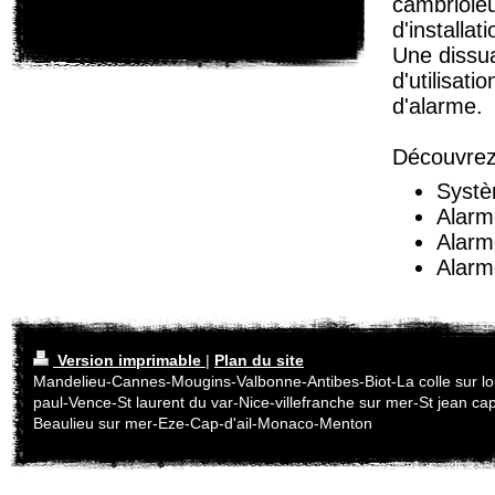
cambrioleu
d'installa
Une dissua
d'utilisat
d'alarme.
Découvrez
Systè
Alarm
Alarm
Alarm
Version imprimable
|
Plan du site
Mandelieu-Cannes-Mougins-Valbonne-Antibes-Biot-La colle sur lo
paul-Vence-St laurent du var-Nice-villefranche sur mer-St jean cap
Beaulieu sur mer-Eze-Cap-d'ail-Monaco-Menton