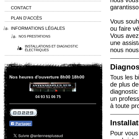
nous vous 
garantisso
CONTACT
PLAN D'ACCÈS
Vous souha
ou faire vé
INFORMATIONS LÉGALES
Vous avez 
NOS PRESTATIONS
une assist
INSTALLATIONS ET DIAGNOSTIC
nous nous 
ÉLECTRIQUES
Diagnost
Tous les bi
Nos heures d'ouverture 8h00 18h00
de plus de
diagnostic
04 93 51 06 75
un professi
à toute p
Installa
Partager
Pour vous 